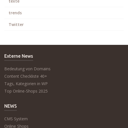
texte
trends
Twitter
Externe News
Bedeutung von Domains
Content Checkliste 40+
Tags, Kategorien in WP
Top Online-Shops 2025
NEWS
CMS System
Online Shops