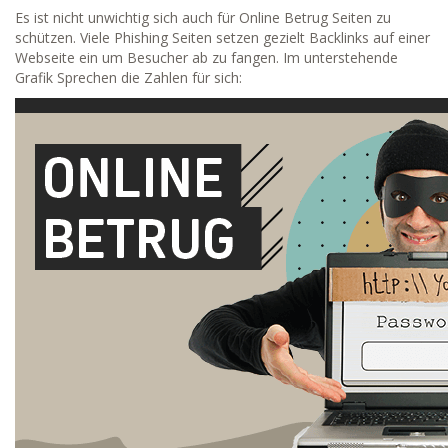
Es ist nicht unwichtig sich auch für Online Betrug Seiten zu
schützen. Viele Phishing Seiten setzen gezielt Backlinks auf einer
Webseite ein um Besucher ab zu fangen. Im unterstehende
Grafik Sprechen die Zahlen für sich: