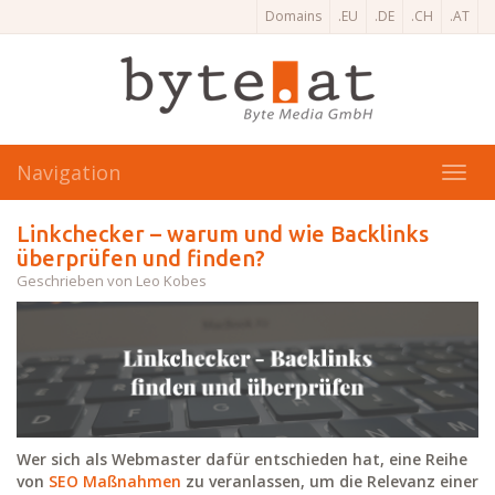
Domains
.EU
.DE
.CH
.AT
Navigation
Toggl
navig
Linkchecker – warum und wie Backlinks
überprüfen und finden?
Geschrieben von Leo Kobes
Wer sich als Webmaster dafür entschieden hat, eine Reihe
von
SEO Maßnahmen
zu veranlassen, um die Relevanz einer