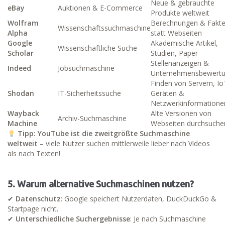
Neue & gebrauchte
eBay
Auktionen & E-Commerce
Produkte weltweit
Wolfram
Berechnungen & Fakt
Wissenschaftssuchmaschine
Alpha
statt Webseiten
Google
Akademische Artikel,
Wissenschaftliche Suche
Scholar
Studien, Paper
Stellenanzeigen &
Indeed
Jobsuchmaschine
Unternehmensbewert
Finden von Servern, Io
Shodan
IT-Sicherheitssuche
Geräten &
Netzwerkinformatione
Wayback
Alte Versionen von
Archiv-Suchmaschine
Machine
Webseiten durchsuche
Tipp:
YouTube ist die zweitgrößte Suchmaschine
weltweit
– viele Nutzer suchen mittlerweile lieber nach Videos
als nach Texten!
5. Warum alternative Suchmaschinen nutzen?
✔
Datenschutz
: Google speichert Nutzerdaten, DuckDuckGo &
Startpage nicht.
✔
Unterschiedliche Suchergebnisse
: Je nach Suchmaschine