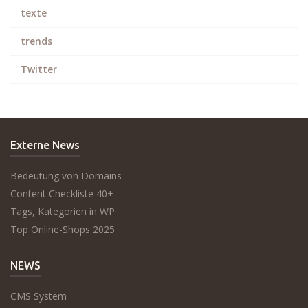
texte
trends
Twitter
Externe News
Bedeutung von Domains
Content Checkliste 40+
Tags, Kategorien in WP
Top Online-Shops 2025
NEWS
CMS System