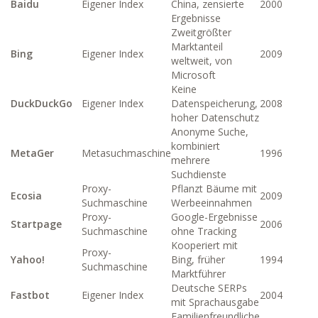
Baidu
Eigener Index
China, zensierte
2000
Ergebnisse
Zweitgrößter
Marktanteil
Bing
Eigener Index
2009
weltweit, von
Microsoft
Keine
DuckDuckGo
Eigener Index
Datenspeicherung,
2008
hoher Datenschutz
Anonyme Suche,
kombiniert
MetaGer
Metasuchmaschine
1996
mehrere
Suchdienste
Proxy-
Pflanzt Bäume mit
Ecosia
2009
Suchmaschine
Werbeeinnahmen
Proxy-
Google-Ergebnisse
Startpage
2006
Suchmaschine
ohne Tracking
Kooperiert mit
Proxy-
Yahoo!
Bing, früher
1994
Suchmaschine
Marktführer
Deutsche SERPs
Fastbot
Eigener Index
2004
mit Sprachausgabe
Familienfreundliche