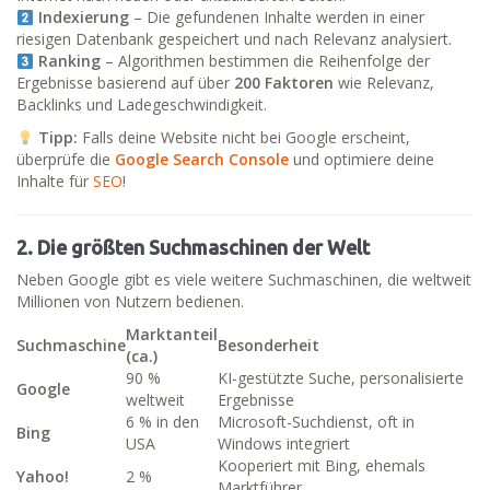
Indexierung
– Die gefundenen Inhalte werden in einer
riesigen Datenbank gespeichert und nach Relevanz analysiert.
Ranking
– Algorithmen bestimmen die Reihenfolge der
Ergebnisse basierend auf über
200 Faktoren
wie Relevanz,
Backlinks und Ladegeschwindigkeit.
Tipp:
Falls deine Website nicht bei Google erscheint,
überprüfe die
Google Search Console
und optimiere deine
Inhalte für
SEO
!
2. Die größten Suchmaschinen der Welt
Neben Google gibt es viele weitere Suchmaschinen, die weltweit
Millionen von Nutzern bedienen.
Marktanteil
Suchmaschine
Besonderheit
(ca.)
90 %
KI-gestützte Suche, personalisierte
Google
weltweit
Ergebnisse
6 % in den
Microsoft-Suchdienst, oft in
Bing
USA
Windows integriert
Kooperiert mit Bing, ehemals
Yahoo!
2 %
Marktführer