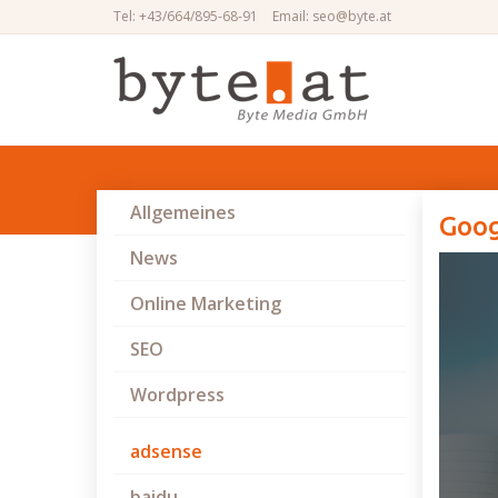
Tel: +43/664/895-68-91
Email: seo@byte.at
Allgemeines
Goog
News
Online Marketing
SEO
Wordpress
adsense
baidu