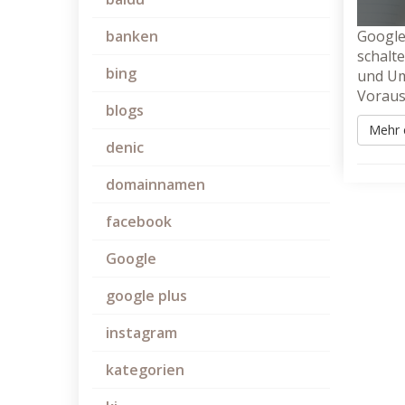
Google
banken
schalt
bing
und Um
Vorausg
blogs
Mehr 
denic
domainnamen
facebook
Google
google plus
instagram
kategorien