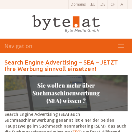
Domains
.EU
.DE
.CH
.AT
Navigation
Toggl
navig
Search Engine Advertising – SEA – JETZT
Ihre Werbung sinnvoll einsetzen!
Search Engine Advertising (SEA) auch
Suchmaschinenwerbung genannt ist einer der beiden
Hauptzweige im Suchmaschinenmarketing (SEM), das auch
die Suchmaschinenoptimierung (
SEO
) umfasst.
Während