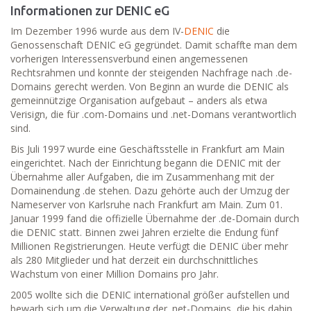
Informationen zur DENIC eG
Im Dezember 1996 wurde aus dem IV-
DENIC
die
Genossenschaft DENIC eG gegründet. Damit schaffte man dem
vorherigen Interessensverbund einen angemessenen
Rechtsrahmen und konnte der steigenden Nachfrage nach .de-
Domains gerecht werden. Von Beginn an wurde die DENIC als
gemeinnützige Organisation aufgebaut – anders als etwa
Verisign, die für .com-Domains und .net-Domans verantwortlich
sind.
Bis Juli 1997 wurde eine Geschäftsstelle in Frankfurt am Main
eingerichtet. Nach der Einrichtung begann die DENIC mit der
Übernahme aller Aufgaben, die im Zusammenhang mit der
Domainendung .de stehen. Dazu gehörte auch der Umzug der
Nameserver von Karlsruhe nach Frankfurt am Main. Zum 01.
Januar 1999 fand die offizielle Übernahme der .de-Domain durch
die DENIC statt. Binnen zwei Jahren erzielte die Endung fünf
Millionen Registrierungen. Heute verfügt die DENIC über mehr
als 280 Mitglieder und hat derzeit ein durchschnittliches
Wachstum von einer Million Domains pro Jahr.
2005 wollte sich die DENIC international größer aufstellen und
bewarb sich um die Verwaltung der .net-Domains, die bis dahin