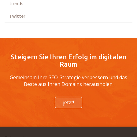
trends
Twitter
Steigern Sie Ihren Erfolg im digitalen
Raum
Gemeinsam Ihre SEO-Strategie verbessern und das
Beste aus Ihren Domains herausholen.
jetzt!