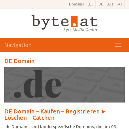
Domains
.EU
.DE
.CH
.AT
Navigation
Toggl
navig
DE Domain
DE Domain – Kaufen – Registrieren ►
Löschen – Catchen
.de Domains sind länderspezifische Domains, die am 05.