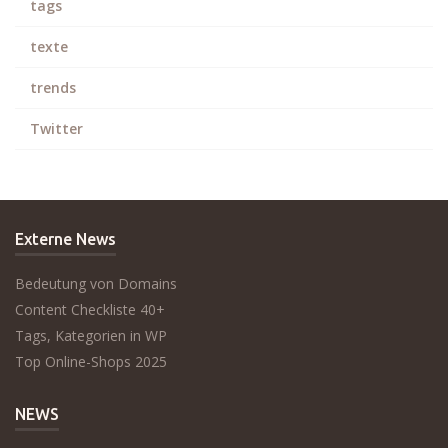
tags
texte
trends
Twitter
Externe News
Bedeutung von Domains
Content Checkliste 40+
Tags, Kategorien in WP
Top Online-Shops 2025
NEWS