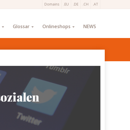
Domains
.EU
.DE
.CH
.AT
O
Glossar
Onlineshops
NEWS