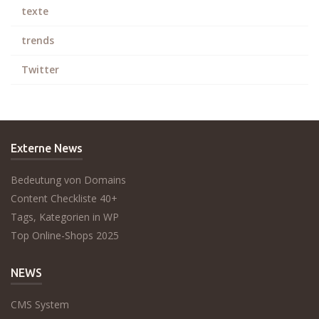
texte
trends
Twitter
Externe News
Bedeutung von Domains
Content Checkliste 40+
Tags, Kategorien in WP
Top Online-Shops 2025
NEWS
CMS System